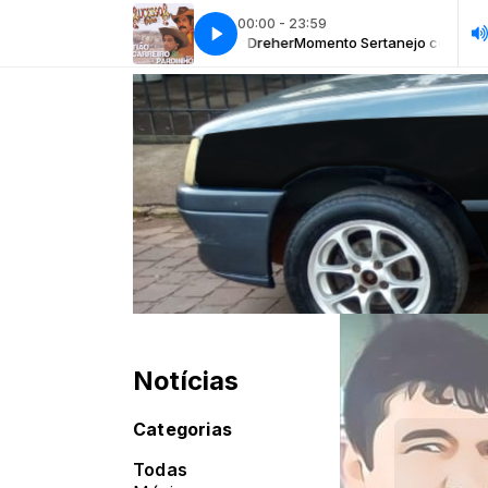
00:00 - 23:59
A COBRAR - TIÃO CARREIRO & PARDINHO
nto Sertanejo com Milton Cezar Dreher
Momento Sertanejo com Milton 
CHAMADA A COBRAR - TIÃO C
Notícias
Categorias
Todas