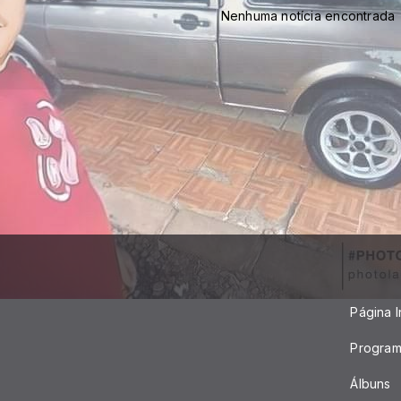
Nenhuma notícia encontrada
Página In
Progra
Álbuns