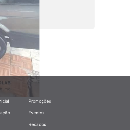
icial
Promoções
mação
Eventos
Recados